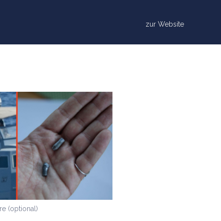
zur Website
e (optional)