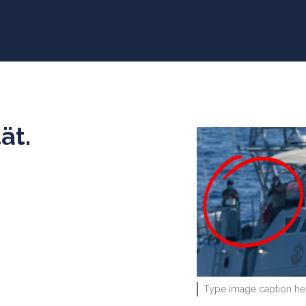
ät.
.
Type image caption her