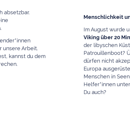
h absetzbar.
Menschlichkeit u
eine
.
Im August wurde u
Viking
über 20 Mi
pender*innen
der libyschen Küs
 unsere Arbeit.
Patrouillenboot? 
st, kannst du dem
dürfen nicht akzep
rechen.
Europa ausgerüst
Menschen in Seen
Helfer*innen unte
Du auch?