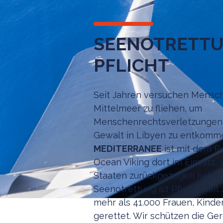
SEENOTRETTU
PFLICHT
Seit Jahren versuchen Mensch
Mittelmeer zu fliehen, um
Menschenrechtsverletzungen
Gewalt in Libyen zu entkomm
MEDITERRANEE
ist mit dem Re
Ocean Viking dort im Einsatz, 
Staaten zurückgezogen haben
Seenotrettung ist Pflicht. Sei
mehr als 41.000 Frauen, Kind
gerettet. Wir schützen die Ger