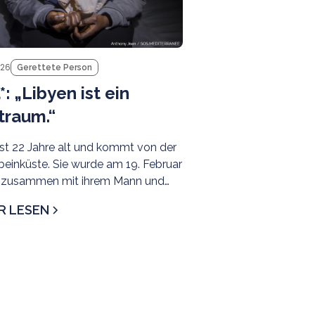
026
Gerettete Person
*: „Libyen ist ein
traum.“
ist 22 Jahre alt und kommt von der
beinküste. Sie wurde am 19. Februar
 zusammen mit ihrem Mann und
 Tochter in internationalen
R LESEN
sern vor der Küste Libyens aus
t gerettet.