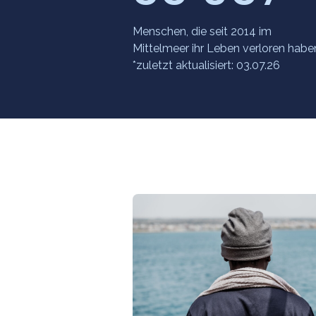
Menschen, die seit 2014 im
Mittelmeer ihr Leben verloren habe
*zuletzt aktualisiert: 03.07.26