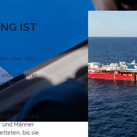
NG IST
en, über das
 und schwerer
en.
SOS
ttungsschiff
wo sich die
 – denn
t 2016 haben wir
er und Männer
etteten, bis sie