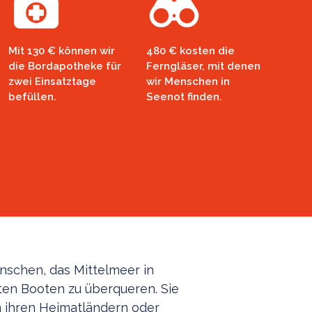
Mit 130 € können wir
480 € kosten die
die Bordapotheke für
Ferngläser, mit denen
zwei Einsatztage
wir Menschen in
befüllen.
Seenot finden.
schen, das Mittelmeer in
ten Booten zu überqueren. Sie
in ihren Heimatländern oder