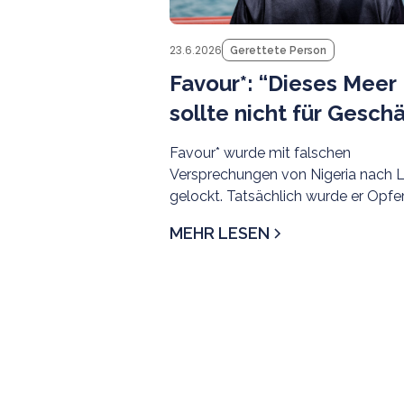
23.6.2026
Gerettete Person
Favour*: “Dieses Meer
sollte nicht für Gesch
benutzt werden.”
Favour* wurde mit falschen
Versprechungen von Nigeria nach 
gelockt. Tatsächlich wurde er Opfe
moderner Sklaverei.
MEHR LESEN