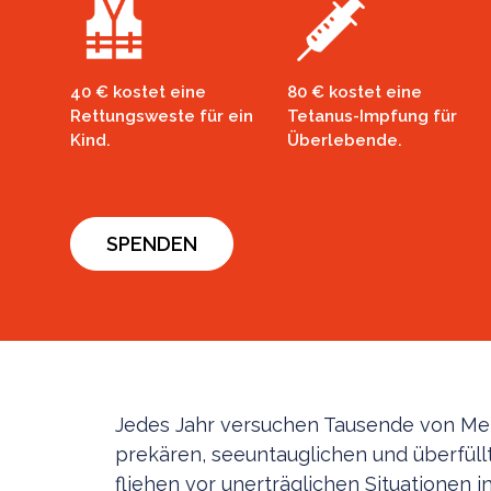
40 € kostet eine
80 € kostet eine
Rettungsweste für ein
Tetanus-Impfung für
Kind.
Überlebende.
SPENDEN
N
Jedes Jahr versuchen Tausende von Men
prekären, seeuntauglichen und überfüll
fliehen vor unerträglichen Situationen 