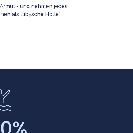
, Armut - und nehmen jedes
hnen als „libysche Hölle“
0
%