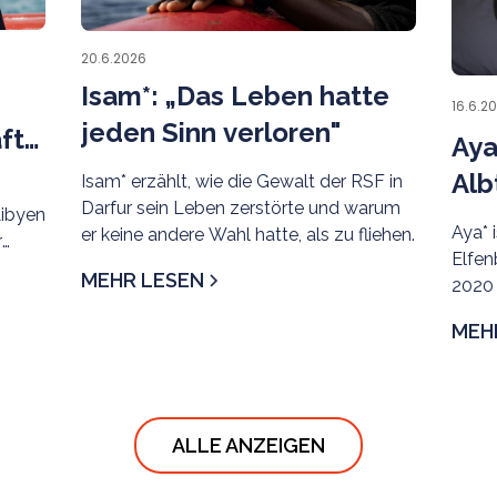
20.6.2026
Isam*: „Das Leben hatte
16.6.2
jeden Sinn verloren"
äfte
Aya
Alb
Isam* erzählt, wie die Gewalt der RSF in
Darfur sein Leben zerstörte und warum
Libyen
Aya* 
er keine andere Wahl hatte, als zu fliehen.
r
Elfen
MEHR LESEN
2020
ihrer
MEH
Gewäs
Seeno
ALLE ANZEIGEN