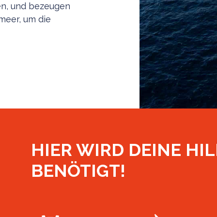
en, und bezeugen
lmeer, um die
HIER WIRD DEINE HIL
BENÖTIGT!