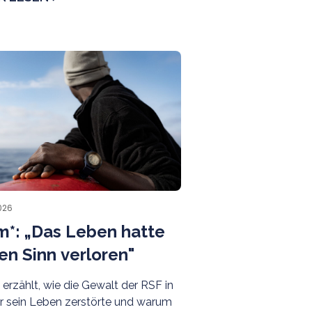
 es ein entscheidendes Thema aus:
eenotrettung.
Menschen
berichten
026
m*: „Das Leben hatte
en Sinn verloren"
 erzählt, wie die Gewalt der RSF in
r sein Leben zerstörte und warum