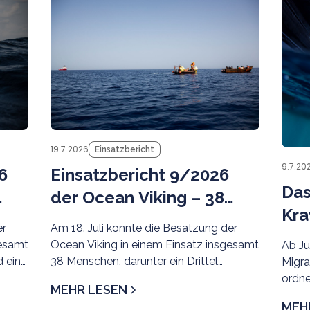
News
News
19.7.2026
Einsatzbericht
9.7.20
6
Einsatzbericht 9/2026
Das
der Ocean Viking – 38
Kra
Menschen gerettet
er
Am 18. Juli konnte die Besatzung der
das
gesamt
Ocean Viking in einem Einsatz insgesamt
Ab Ju
 ein
38 Menschen, darunter ein Drittel
Migr
Minderjährige und 8 Frauen, aus der
ordne
MEHR LESEN
en.
tunesischen SRR evakuieren. Als sicherer
aus h
MEH