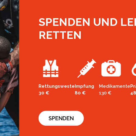
SPENDEN UND LE
RETTEN
Rettungsweste
Impfung
Medikamente
Pr
30 €
80 €
130 €
48
SPENDEN