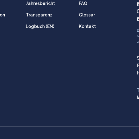
n
Jahresbericht
FAQ
ion
Transparenz
Glossar
Logbuch (EN)
Kontakt
B
V
z