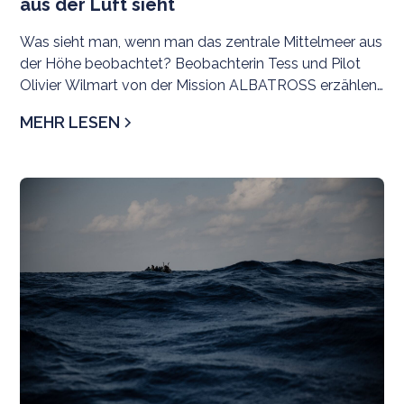
aus der Luft sieht
Was sieht man, wenn man das zentrale Mittelmeer aus
der Höhe beobachtet? Beobachterin Tess und Pilot
Olivier Wilmart von der Mission ALBATROSS erzählen,
warum sie fliegen, was sie dokumentieren und weshalb
MEHR LESEN
unabhängige Zeugenschaft über See heute so wichtig
ist.
N