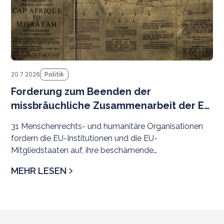
20.7.2026
Politik
Forderung zum Beenden der
missbräuchliche Zusammenarbeit der EU
mit libyschen Behörden
31 Menschenrechts- und humanitäre Organisationen
fordern die EU-Institutionen und die EU-
Mitgliedstaaten auf, ihre beschämende
Zusammenarbeit mit libyschen Behörden bei der
MEHR LESEN
Migrationskontrolle unverzüglich zu beenden. Die
Pläne zur Stärkung der Zusammenarbeit mit
rivalisierenden Behörden im Osten und Westen
Libyens sind alarmierend – vor dem Hintergrund
langjähriger, weit verbreiteter und systematischer