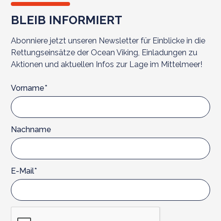
Menschenrechtsverletzungen durch beide Seiten
BLEIB INFORMIERT
gegenüber Menschen auf der Flucht, Asylsuchenden
und Migrant*innenen, die straffrei bleiben, sowie
Abonniere jetzt unseren Newsletter für Einblicke in die
angesichts wiederholter Angriffe libyscher Streitkräfte
Rettungseinsätze der Ocean Viking, Einladungen zu
auf zivile Such- und Rettungs-NGOs (SAR) im
Aktionen und aktuellen Infos zur Lage im Mittelmeer!
Mittelmeer.
Vorname*
Nachname
E-Mail*