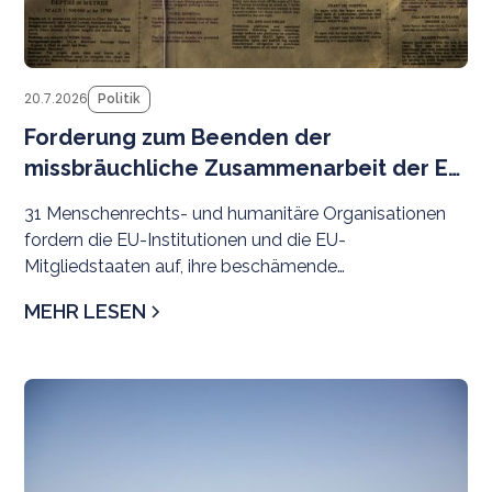
20.7.2026
Politik
Forderung zum Beenden der
missbräuchliche Zusammenarbeit der EU
mit libyschen Behörden
31 Menschenrechts- und humanitäre Organisationen
fordern die EU-Institutionen und die EU-
Mitgliedstaaten auf, ihre beschämende
Zusammenarbeit mit libyschen Behörden bei der
MEHR LESEN
Migrationskontrolle unverzüglich zu beenden. Die
Pläne zur Stärkung der Zusammenarbeit mit
rivalisierenden Behörden im Osten und Westen
N
Libyens sind alarmierend – vor dem Hintergrund
langjähriger, weit verbreiteter und systematischer
Menschenrechtsverletzungen durch beide Seiten
gegenüber Menschen auf der Flucht, Asylsuchenden