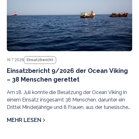
und Migrant*innenen, die straffrei bleiben, sowie
angesichts wiederholter Angriffe libyscher Streitkräfte
auf zivile Such- und Rettungs-NGOs (SAR) im
Mittelmeer.
19.7.2026
Einsatzbericht
Einsatzbericht 9/2026 der Ocean Viking
– 38 Menschen gerettet
Am 18. Juli konnte die Besatzung der Ocean Viking in
einem Einsatz insgesamt 38 Menschen, darunter ein
Drittel Minderjährige und 8 Frauen, aus der tunesischen
SRR evakuieren. Als sicherer Hafen wurde
MEHR LESEN
Civitavecchia zugewiesen.