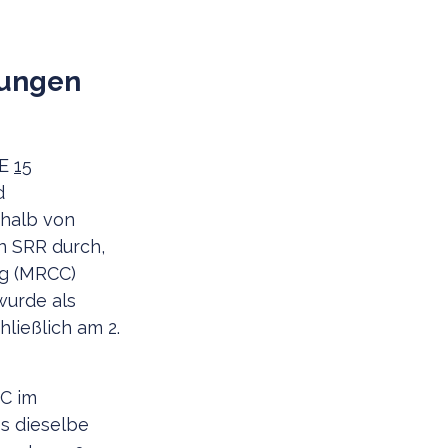
zungen
EE
15
d
rhalb von
n SRR durch,
ng (MRCC)
wurde als
ließlich am 2.
C im
es dieselbe