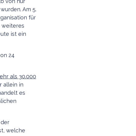
lb von nur
wurden. Am 5.
ganisation für
 weiteres
te ist ein
von 24
ehr als 30.000
allein in
handelt es
hlichen
 der
st, welche