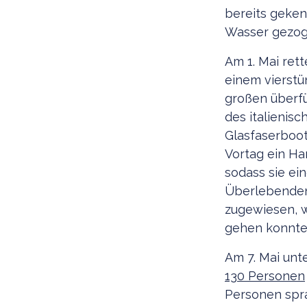
bereits geke
Wasser gezo
Am 1. Mai ret
einem vierstü
großen überfü
des italieni
Glasfaserboo
Vortag ein Han
sodass sie ei
Überlebenden
zugewiesen, w
gehen konnt
Am 7. Mai unt
130 Personen
Personen spra