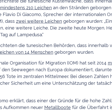
berichtete die tunesische Küstenwache, dass innerha
mindestens 210 Leichen
an den Stränden geborgen 
e Flavio Di Giacomo, Sprecher der internationalen Or
M), dass
zwei weitere Leichen
geborgen wurden: „Ein
, eine weitere Leiche. Die zweite heute Morgen. Heu
 Tag auf Lampedusa.“
ichteten die tunesischen Behörden, dass innerhalb 
eichen von 14 Menschen
geborgen wurden.
nale Organisation für Migration (IOM) hat seit 2014
m
 den Seewegen nach Europa dokumentiert, darunter 
56 Tote im zentralen Mittelmeer. Bei diesen Zahlen 
licher Sicherheit um eine Unterschätzung der tatsäc
omo erklärt, dass einer der Gründe für die hohe Zahl
das Aufkommen neuer
Metallboote
für die Überfahrt i