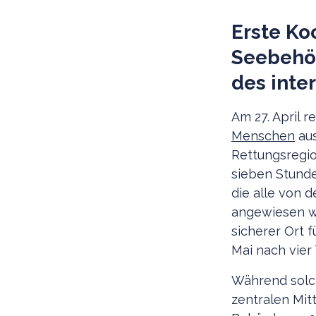
Erste Ko
Seebehör
des inte
Am 27. April
Menschen
aus
Rettungsregio
sieben Stund
die alle von 
angewiesen wu
sicherer Ort f
Mai nach vier
Während solc
zentralen Mit