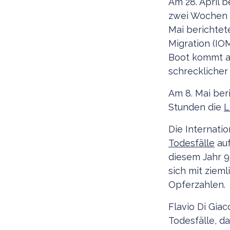
Am 28. April 
zwei Wochen
Mai berichtet
Migration (IO
Boot kommt an
schrecklicher
Am 8. Mai ber
Stunden die
L
Die Internatio
Todesfälle
auf
diesem Jahr 9
sich mit ziem
Opferzahlen.
Flavio Di Giac
Todesfälle, 