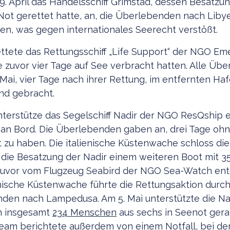
. April das Handelsschiff Grimstad, dessen Besatzu
ot gerettet hatte, an, die Überlebenden nach Liby
en, was gegen internationales Seerecht verstößt.
rettete das Rettungsschiff „Life Support“ der NGO E
ie zuvor vier Tage auf See verbracht hatten. Alle Üb
Mai, vier Tage nach ihrer Rettung, im entfernten Ha
nd gebracht.
unterstütze das Segelschiff Nadir der NGO ResQship e
an Bord. Die Überlebenden gaben an, drei Tage ohne
 zu haben. Die italienische Küstenwache schloss die
f die Besatzung der Nadir einem weiteren Boot mit
3
 zuvor vom Flugzeug Seabird der NGO Sea-Watch en
ienische Küstenwache führte die Rettungsaktion durc
den nach Lampedusa. Am 5. Mai unterstützte die Na
n insgesamt
234 Menschen
aus sechs in Seenot ger
eam berichtete außerdem von einem Notfall, bei de