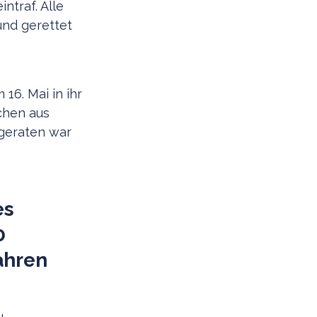
ntraf. Alle
nd gerettet
16. Mai in ihr
chen aus
 geraten war
es
0
Jahren