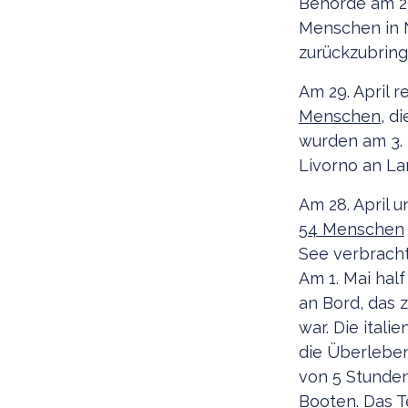
Behörde am 29
Menschen in N
zurückzubring
Am 29. April 
Menschen
, d
wurden am 3. 
Livorno an La
Am 28. April 
54 Menschen
See verbracht
Am 1. Mai hal
an Bord, das
war. Die ital
die Überleben
von 5 Stunde
Booten. Das T