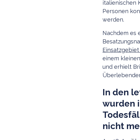
italienischen 
Personen kon
werden.
Nachdem es e
Besatzungsnach
Einsatzgebiet
einem kleinen
und erhielt Br
Überlebenden 
In den l
wurden i
Todesfäll
nicht me