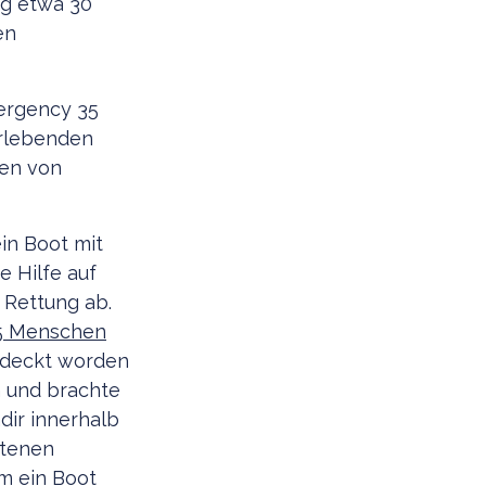
ng etwa 30
en
mergency
35
erlebenden
fen von
in Boot mit
 Hilfe auf
 Rettung ab.
5 Menschen
tdeckt worden
h und brachte
dir innerhalb
atenen
m ein Boot