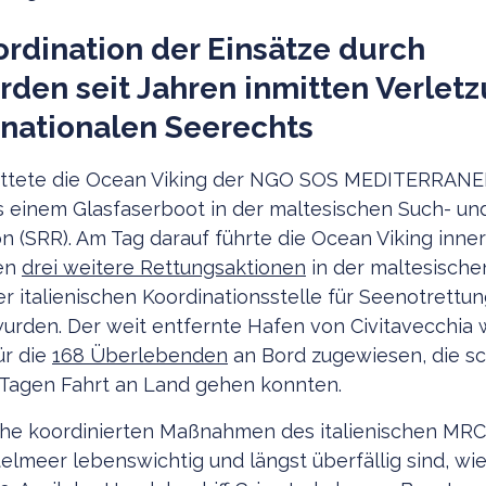
ordination der Einsätze durch
den seit Jahren inmitten Verlet
rnationalen Seerechts
 rettete die Ocean Viking der NGO SOS MEDITERRAN
 einem Glasfaserboot in der maltesischen Such- un
n (SRR). Am Tag darauf führte die Ocean Viking inne
en
drei weitere Rettungsaktionen
in der maltesische
der italienischen Koordinationsstelle für Seenotrettu
rden. Der weit entfernte Hafen von Civitavecchia 
ür die
168 Überlebenden
an Bord zugewiesen, die sch
 Tagen Fahrt an Land gehen konnten.
he koordinierten Maßnahmen des italienischen MRC
telmeer lebenswichtig und längst überfällig sind, wi