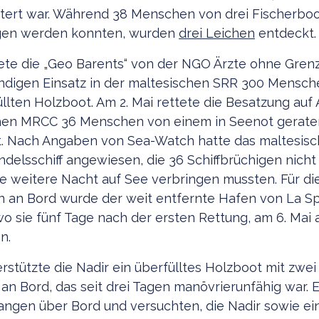
ntert war. Während 38 Menschen von drei Fischerbo
gen werden konnten, wurden
drei Leichen
entdeckt.
tete die „Geo Barents“ von der NGO Ärzte ohne Gren
ndigen Einsatz in der maltesischen SRR 300 Mensc
llten Holzboot. Am 2. Mai rettete die Besatzung au
schen MRCC 36 Menschen von einem in Seenot gerat
t. Nach Angaben von Sea-Watch hatte das maltesi
delsschiff angewiesen, die 36 Schiffbrüchigen nicht 
ne weitere Nacht auf See verbringen mussten. Für di
 an Bord wurde der weit entfernte Hafen von La Sp
o sie fünf Tage nach der ersten Rettung, am 6. Mai
en.
erstützte die Nadir ein überfülltes Holzboot mit zwe
an Bord, das seit drei Tagen manövrierunfähig war. E
ngen über Bord und versuchten, die Nadir sowie ein