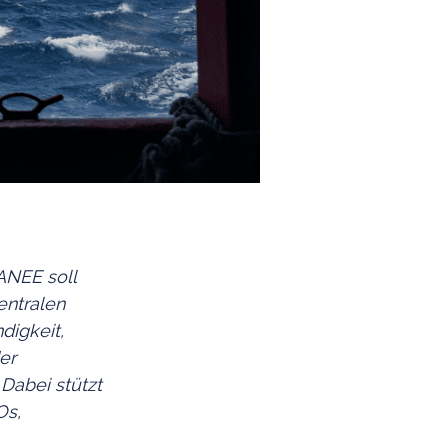
ANEE soll
entralen
digkeit,
er
 Dabei stützt
Os,