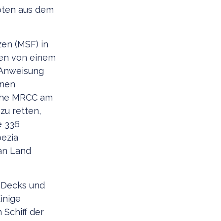
oten aus dem
zen (MSF) in
hen von einem
f Anweisung
enen
sche MRCC am
zu retten,
e 336
ezia
 an Land
i Decks und
inige
 Schiff der