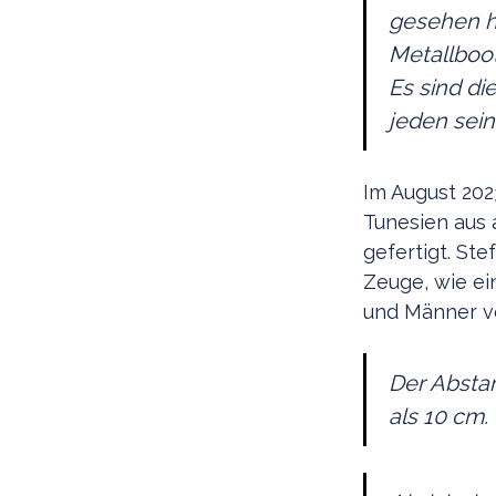
gesehen h
Metallboot
Es sind di
jeden sein
Im August 202
Tunesien aus 
gefertigt. St
Zeuge, wie ei
und Männer v
Der Absta
als 10 cm.