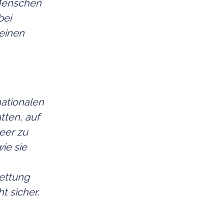
 Menschen
bei
leinen
nationalen
tten, auf
eer zu
ie sie
Rettung
t sicher,