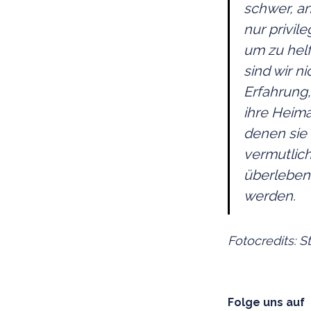
schwer, an
nur privil
um zu helf
sind wir n
Erfahrung
ihre Heima
denen sie 
vermutlich
überleben,
werden.
Fotocredits:
Folge uns auf