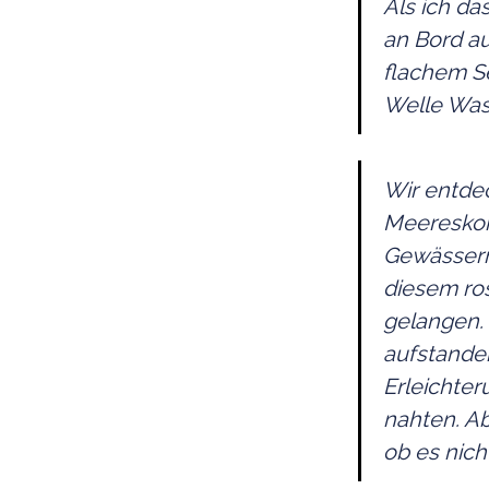
Als ich da
an Bord au
flachem Se
Welle Was
Wir entde
Meereskorr
Gewässern.
diesem ros
gelangen. 
aufstanden
Erleichter
nahten. Ab
ob es nich