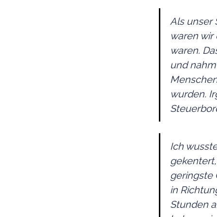
Als unser 
waren wir 
waren. Da
und nahm 
Menschen 
wurden. Ir
Steuerbor
Ich wusste
gekentert
geringste 
in Richtun
Stunden an