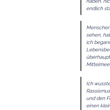
haben, nic
endlich st
Menschen 
sehen, ha
ich began
Lebensbed
überhaupt
Mittelmeer
Ich wusst
Rassismus
und den Fo
einen klein