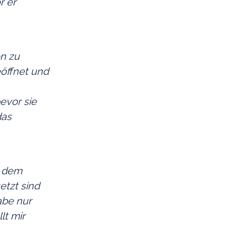
r er
n zu
öffnet und
evor sie
das
, dem
tzt sind
abe nur
lt mir