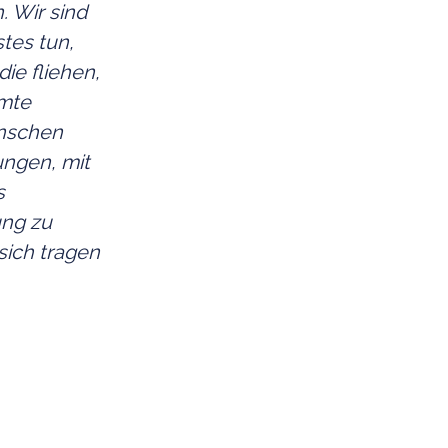
. Wir sind
stes tun,
ie fliehen,
amte
enschen
ungen, mit
s
ung zu
sich tragen