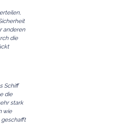
rteilen,
Sicherheit
ur anderen
rch die
ückt
 Schiff
e die
ehr stark
h wie
 geschafft