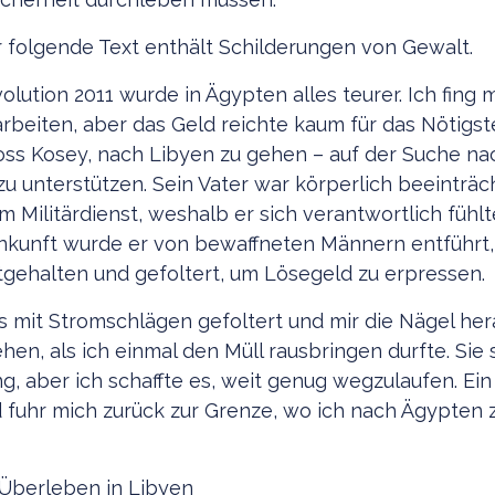
 folgende Text enthält Schilderungen von Gewalt.
lution 2011 wurde in Ägypten alles teurer. Ich fing 
rbeiten, aber das Geld reichte kaum für das Nötigste“
oss Kosey, nach Libyen zu gehen – auf der Suche na
zu unterstützen. Sein Vater war körperlich beeinträc
m Militärdienst, weshalb er sich verantwortlich fühl
nkunft wurde er von bewaffneten Männern entführt,
tgehalten und gefoltert, um Lösegeld zu erpressen
s mit Stromschlägen gefoltert und mir die Nägel her
ehen, als ich einmal den Müll rausbringen durfte. Sie
g, aber ich schaffte es, weit genug wegzulaufen. Ein
 fuhr mich zurück zur Grenze, wo ich nach Ägypten
Überleben in Libyen