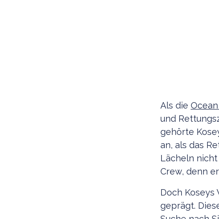
Als die
Ocean 
und Rettungsz
gehörte Kose
an, als das R
Lächeln nicht
Crew, denn er 
Doch Koseys 
geprägt. Die
Suche nach S