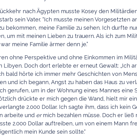
ückkehr nach Ägypten musste Kosey den Militärdiens
t starb sein Vater. “Ich musste meinen Vorgesetzten a
 zu bekommen, meine Familie zu sehen. Ich durfte n
, um mit meinen Lieben zu trauern. Als ich zum Mili
 war meine Familie ärmer denn je.”
ren ohne Perspektive und ohne Einkommen im Militä
 Libyen. Doch dort erlebte er erneut Gewalt: „Ich ar
och bald hörte ich immer mehr Geschichten von Mens
en und ich begann, Angst zu haben das Haus zu verl
ich gerufen, um in der Wohnung eines Mannes eine 
lötzlich drückte er mich gegen die Wand, hielt mir ei
erlangte 2.000 Dollar. Ich sagte ihm, dass ich kein 
hn arbeite und
er
mich bezahlen müsse. Doch er ließ 
sste 2.000 Dollar auftreiben, um von einem Mann fr
gentlich mein Kunde sein sollte.“