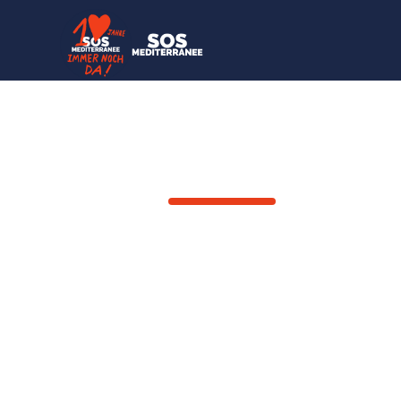
ZURÜCK
Koseys* Fl
Ausbeutung
Kosey