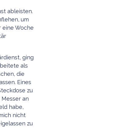
t ableisten.
nflehen, um
ur eine Woche
tär
rdienst, ging
beitete als
chen, die
assen. Eines
Steckdose zu
n Messer an
Geld habe,
mich nicht
eigelassen zu