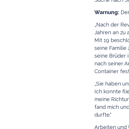
Warnung:
Der
„Nach der Revo
Jahren an zu a
Mit 19 beschl
seine Familie 
seine Brüder i
nach seiner A
Container fes
„Sie haben un
Ich konnte fli
meine Richtun
fand mich und
durfte.“
Arbeiten und 