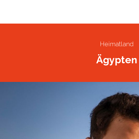
10
November
202
Gerettete Person
Heimatland
Ägypten