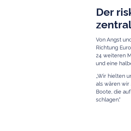
Der ri
zentra
Von Angst un
Richtung Euro
24 weiteren M
und eine halb
„Wir hielten u
als wären wir
Boote, die a
schlagen.“