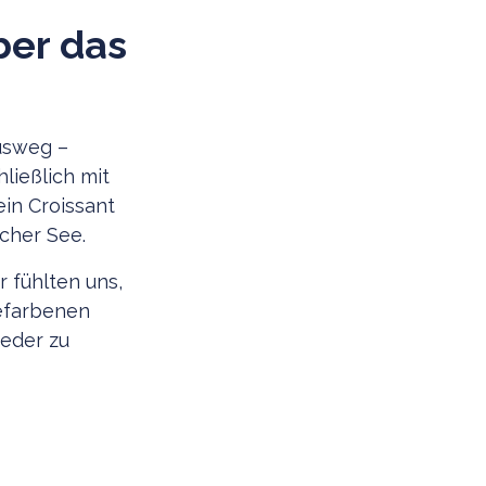
ber das
usweg –
ließlich mit
ein Croissant
scher See.
r fühlten uns,
gefarbenen
eder zu