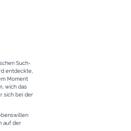
ischen Such-
rd entdeckte,
 dem Moment
m, wich das
 sich bei der
ebenswillen
 auf der