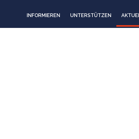
INFORMIEREN
UNTERSTÜTZEN
AKTUE
ucht vor Gewalt und
 in Libyen