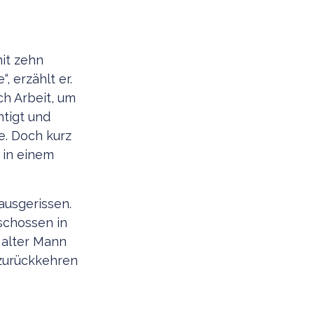
mit zehn
, erzählt er.
ch Arbeit, um
htigt und
te. Doch kurz
 in einem
.
ausgerissen.
 schossen in
 alter Mann
 zurückkehren