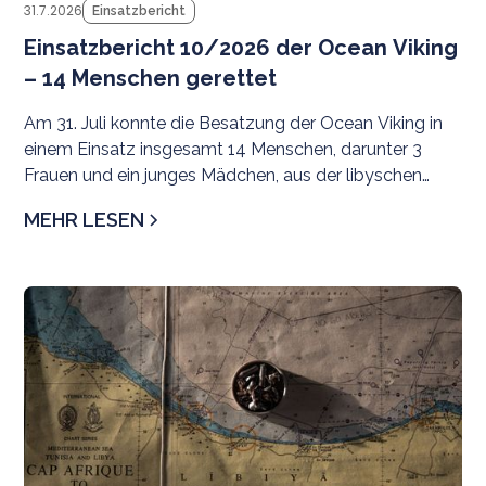
31.7.2026
Einsatzbericht
Einsatzbericht 10/2026 der Ocean Viking
– 14 Menschen gerettet
Am 31. Juli konnte die Besatzung der Ocean Viking in
einem Einsatz insgesamt 14 Menschen, darunter 3
Frauen und ein junges Mädchen, aus der libyschen
Such- und Rettungsregion evakuieren.
MEHR LESEN
Pr