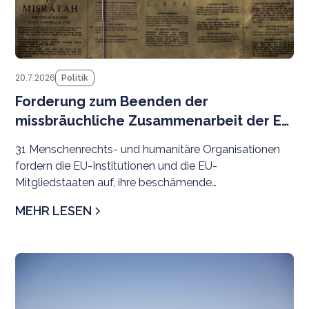
20.7.2026
Politik
Forderung zum Beenden der
missbräuchliche Zusammenarbeit der EU
mit libyschen Behörden
31 Menschenrechts- und humanitäre Organisationen
fordern die EU-Institutionen und die EU-
Mitgliedstaaten auf, ihre beschämende
Zusammenarbeit mit libyschen Behörden bei der
MEHR LESEN
Migrationskontrolle unverzüglich zu beenden. Die
Pläne zur Stärkung der Zusammenarbeit mit
rivalisierenden Behörden im Osten und Westen
N
Libyens sind alarmierend – vor dem Hintergrund
langjähriger, weit verbreiteter und systematischer
Menschenrechtsverletzungen durch beide Seiten