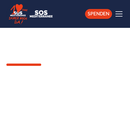
SPENDEN
ZURÜCK
Adam*: Ich möchte ein
Fürsprecher sein. Um
Menschen zu helfen.
17
März
2026
Gerettete Person