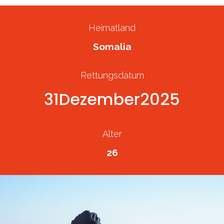
Heimatland
Somalia
Rettungsdatum
31
Dezember
2025
Alter
26