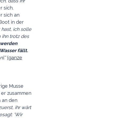
ch, dass ihr
r sich.
r sich an
Boot in der
hast, ich solle
 ihn trotz des
t werden
asser fällt.
n].”
(ganze
rige Musse
em er zusammen
h an den
uerst, ihr wärt
sagt: 'Wir