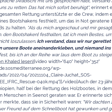
Sprache [Arabisch] mit uns gesprochen habt, verstand i
uns zu retten. Das hat mich sofort beruhigt"
, erinnert e
esamten Rettung unterstützte er die Crew, indem e
nes Bootshakens festhielt, um das in Not geratene 
s zu halten.
“Als du mich angeschaut und mir gesagt 
h. den Bootshaken] festhalten, tat ich mein Bestes, um
icht loszulassen
. Ich verstand, dass wir nur gerette
 unsere Boote aneinanderkleben, und niemand ins W
 fest, bis ich an der Reihe war [aus dem Boot zu steige
n Khaled lesen)
[video width="640" height="352"
/de.sosmediterranee.org/wp-
ads/2022/04/20211104_Claire-Juchat_SOS-
_IFRC_Rescue-04ok.mp4"][/video]Auch der 23-jäh
thiopien, half bei der Rettung des Holzbootes, in d
n Menschen in Seenot geraten war. Er erinnerte sic
r merkte, dass sie in Sicherheit waren:
"Wir dachten z
euer Freund auf dem Schnellboot hat gewunken und ge