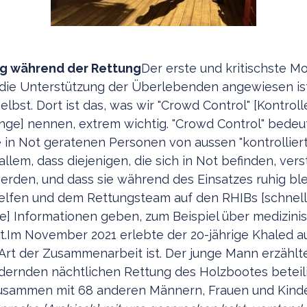
g während der Rettung
Der erste und kritischste M
die Unterstützung der Überlebenden angewiesen ist
selbst. Dort ist das, was wir "Crowd Control" [Kontroll
e] nennen, extrem wichtig. "Crowd Control" bedeu
ie in Not geratenen Personen von aussen "kontrollier
llem, dass diejenigen, die sich in Not befinden, ver
werden, und dass sie während des Einsatzes ruhig ble
elfen und dem Rettungsteam auf den RHIBs [schnel
] Informationen geben, zum Beispiel über medizinis
t.Im November 2021 erlebte der 20-jährige Khaled au
 Art der Zusammenarbeit ist. Der junge Mann erzählte
dernden nächtlichen Rettung des Holzbootes beteili
zusammen mit 68 anderen Männern, Frauen und Kind