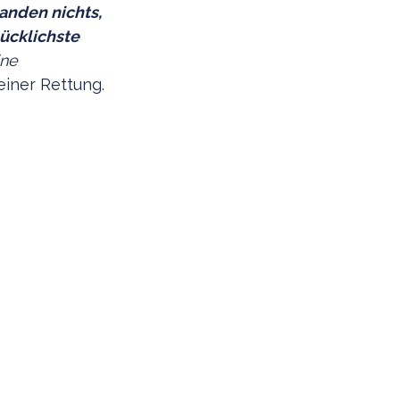
anden nichts,
lücklichste
ine
einer Rettung.