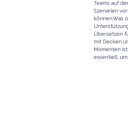
Teams auf der
Szenarien vor
können.Was of
Unterstützun
Übersetzen fü
mit Decken un
Momenten ist 
essentiell, u