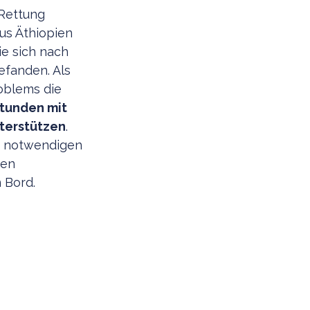
 Rettung
us Äthiopien
ie sich nach
fanden. Als
oblems die
tunden mit
nterstützen
.
er notwendigen
ren
 Bord.