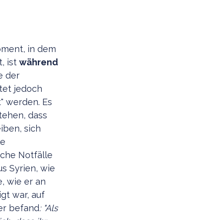
oment, in dem
, ist
während
e der
tet jedoch
t" werden. Es
stehen, dass
iben, sich
le
che Notfälle
s Syrien, wie
, wie er an
gt war, auf
er befand
: "Als