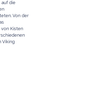
 auf die
den
teten. Von der
as
 von Kisten
erschiedenen
 Viking