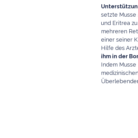
Unterstützun
setzte Musse 
und Eritrea z
mehreren Ret
einer seiner
Hilfe des Arz
ihm in der Bo
Indem Musse z
medizinischen
Überlebenden,