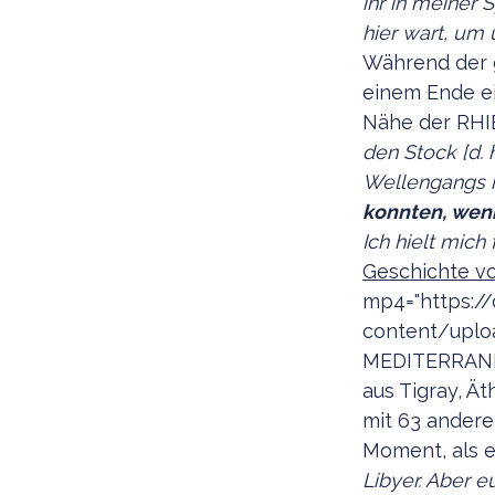
ihr in meiner 
hier wart, um 
Während der g
einem Ende ei
Nähe der RHIB
den Stock [d. 
Wellengangs n
konnten, wenn
Ich hielt mich
Geschichte vo
mp4="https:/
content/uplo
MEDITERRANEE
aus Tigray, Ä
mit 63 andere
Moment, als e
Libyer. Aber 