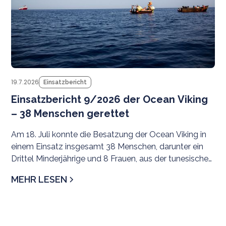
angesichts wiederholter Angriffe libyscher Streitkräfte
auf zivile Such- und Rettungs-NGOs (SAR) im
Mittelmeer.
19.7.2026
Einsatzbericht
Einsatzbericht 9/2026 der Ocean Viking
– 38 Menschen gerettet
Am 18. Juli konnte die Besatzung der Ocean Viking in
einem Einsatz insgesamt 38 Menschen, darunter ein
Drittel Minderjährige und 8 Frauen, aus der tunesischen
SRR evakuieren. Als sicherer Hafen wurde
MEHR LESEN
Civitavecchia zugewiesen.