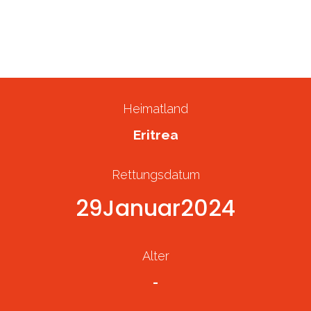
Samsam* und Samara
18
März
2024
Gerettete Person
Heimatland
Eritrea
Rettungsdatum
29
Januar
2024
Alter
-