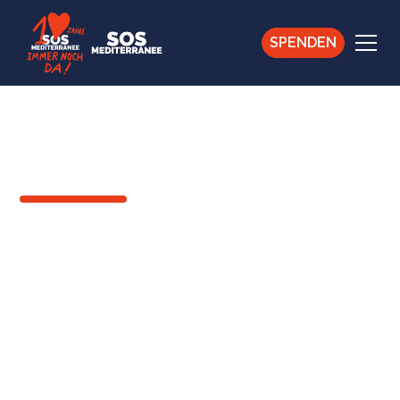
SPENDEN
ZURÜCK
"Ihre Liebe erblühte in
der Wüste, unter den
denkbar schlechtesten
Bedingungen.”