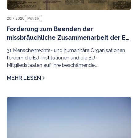
20.7.2026
Politik
Forderung zum Beenden der
missbräuchliche Zusammenarbeit der EU
mit libyschen Behörden
31 Menschenrechts- und humanitäre Organisationen
fordern die EU-Institutionen und die EU-
Mitgliedstaaten auf, ihre beschämende
Zusammenarbeit mit libyschen Behörden bei der
MEHR LESEN
Migrationskontrolle unverzüglich zu beenden. Die
Pläne zur Stärkung der Zusammenarbeit mit
rivalisierenden Behörden im Osten und Westen
N
Libyens sind alarmierend – vor dem Hintergrund
langjähriger, weit verbreiteter und systematischer
Menschenrechtsverletzungen durch beide Seiten
gegenüber Menschen auf der Flucht, Asylsuchenden
und Migrant*innenen, die straffrei bleiben, sowie