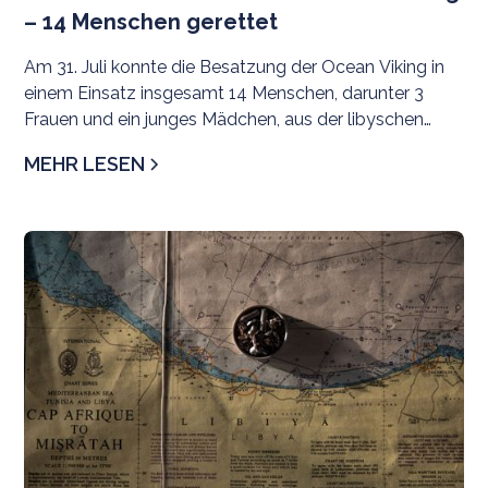
– 14 Menschen gerettet
Am 31. Juli konnte die Besatzung der Ocean Viking in
einem Einsatz insgesamt 14 Menschen, darunter 3
Frauen und ein junges Mädchen, aus der libyschen
Such- und Rettungsregion evakuieren.
MEHR LESEN
Pr