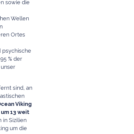
n sowie die
ohen Wellen
en
ren Ortes
d psychische
 95 % der
 unser
ernt sind, an
astischen
Ocean Viking
 um 13 weit
in Sizilien
ing um die