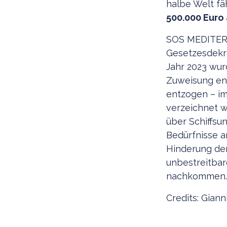
halbe Welt fä
500.000 Euro
SOS MEDITERR
Gesetzesdekre
Jahr 2023 wur
Zuweisung en
entzogen – im
verzeichnet w
über Schiffsu
Bedürfnisse a
Hinderung der
unbestreitbar
nachkommen.
Credits: Gia