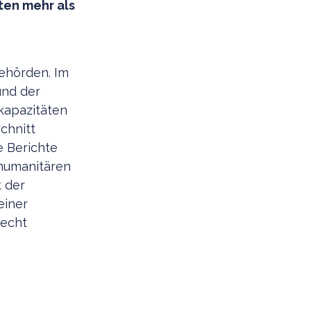
ten mehr als
Behörden. Im
und der
kapazitäten
chnitt
e Berichte
 humanitären
t der
einer
Recht