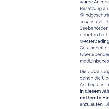
wurde Ancona 
Besatzung an
Windgeschwin
ausgesetzt. D
Seebehörden 
gebeten hatte.
Wetterbedingu
Gesundheit de
Überlebenden
medizinisches
Die Zuweisung
denen die Übe
Anstieg des T
in diesem Jah
entfernte Hä
anzulaufen. D