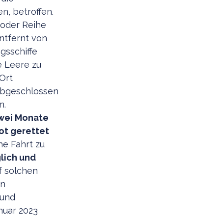
n, betroffen.
 oder Reihe
ntfernt von
gsschiffe
e Leere zu
 Ort
abgeschlossen
n.
zwei Monate
ot gerettet
he Fahrt zu
lich und
uf solchen
en
 und
nuar 2023