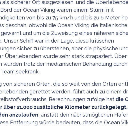
als sicherer Ort ausgewiesen, und die Überlebende
 Bord der Ocean Viking waren einem Sturm mit
digkeiten von bis zu 75 km/h und bis zu 6 Meter h
as geschah, obwohl die Ocean Viking die italienisch
gewarnt und um die Zuweisung eines näheren siche
 Unser Schiff war in der Lage, diese kritischen
ngen sicher zu überstehen, aber die physische un
r Überlebenden wurde sehr stark strapaziert. Über
 wurden trotz der medizinischen Behandlung durch
 Team seekrank.
 von sicheren Orten, die so weit von den Orten entf
rlebenden gerettet werden, führt auch zu einem dr
reibstoffverbrauchs. Berechnungen zufolge hat
die 
r über 21.000 zusätzliche Kilometer zurückgelegt,
fen anzulaufen
, anstatt den nächstmöglichen Hafen 
iese Entfernung würde bedeuten, dass die Ocean Vik