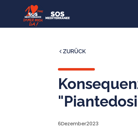
ZURÜCK
Konsequen
"Piantedos
6
Dezember
2023