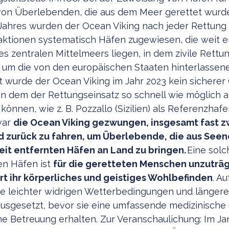
von Überlebenden, die aus dem Meer gerettet wurde
Jahres wurden der Ocean Viking nach jeder Rettung
ktionen systematisch Häfen zugewiesen, die weit e
s zentralen Mittelmeers liegen, in dem zivile Rettun
n, um die von den europäischen Staaten hinterlassen
et wurde der Ocean Viking im Jahr 2023 kein sicherer
n dem der Rettungseinsatz so schnell wie möglich 
önnen, wie z. B. Pozzallo (Sizilien) als Referenzhafe
war
die Ocean Viking gezwungen, insgesamt fast 
nd zurück zu fahren, um Überlebende, die aus Seen
eit entfernten Häfen an Land zu bringen.
Eine solc
en Häfen ist
für die geretteten Menschen unzuträg
rt ihr körperliches und geistiges Wohlbefinden
. A
ie leichter widrigen Wetterbedingungen und länger
usgesetzt, bevor sie eine umfassende medizinische
e Betreuung erhalten. Zur Veranschaulichung: Im Ja