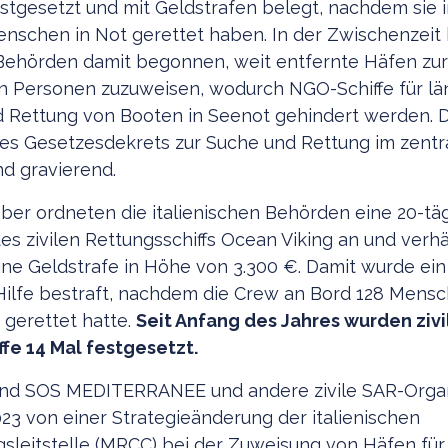
stgesetzt und mit Geldstrafen belegt, nachdem sie 
nschen in Not gerettet haben. In der Zwischenzeit
 Behörden damit begonnen, weit entfernte Häfen zur
n Personen zuzuweisen, wodurch NGO-Schiffe für lä
 Rettung von Booten in Seenot gehindert werden. D
s Gesetzesdekrets zur Suche und Rettung im zentr
nd gravierend.
er ordneten die italienischen Behörden eine 20-tä
es zivilen Rettungsschiffs Ocean Viking an und ver
ne Geldstrafe in Höhe von 3.300 €. Damit wurde ein
ilfe bestraft, nachdem die Crew an Bord 128 Mensc
 gerettet hatte.
Seit Anfang des Jahres wurden zivi
fe 14 Mal festgesetzt.
sind SOS MEDITERRANEE und andere zivile SAR-Orga
023 von einer Strategieänderung der italienischen
sleitstelle (MRCC) bei der Zuweisung von Häfen für