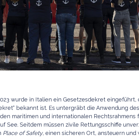
2023 wurde in Italien ein Gesetzesdekret eingeführt, 
ekret“ bekannt ist. Es untergräbt die Anwendung des
den maritimen und internationalen Rechtsrahmens f
uf See. Seitdem müssen zivile Rettungsschiffe unver
n
Place of Safety
, einen sicheren Ort, ansteuern und