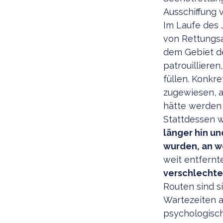
Ausschiffung 
Im Laufe des 
von Rettungsa
dem Gebiet de
patrouilliere
füllen. Konkr
zugewiesen, a
hätte werden k
Stattdessen 
länger hin u
wurden, an w
weit entfernt
verschlechte
Routen sind s
Wartezeiten a
psychologisch