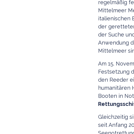
regelmäßig fe
Mittelmeer Me
italienischen
der gerettete
der Suche und
Anwendung de
Mittelmeer si
Am 15. Novemb
Festsetzung d
den Reeder ei
humanitären H
Booten in Not
Rettungsschif
Gleichzeitig 
seit Anfang 2
Seenotrettung