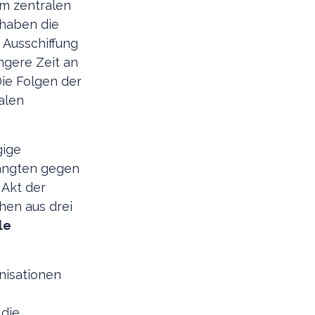
im zentralen
 haben die
 Ausschiffung
ngere Zeit an
ie Folgen der
alen
gige
hängten gegen
 Akt der
hen aus drei
le
nisationen
 die