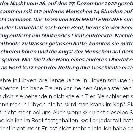
 der Nacht vom 26. auf den 27. Dezember 2022 gerett
usammen mit 112 anderen Menschen 24 Stunden auf
Schlauchboot. Das Team von SOS MEDITERRANEE suc
n der Dunkelheit nach dem Boot, bevor sie vier See
ing entfernt ein blinkendes Licht entdeckte. Nach
ellboote zu Wasser gelassen hatte, konnten sie mitte
schreien hören und die Angst der Menschen auf de
spüren. Nia* hielt die Hand eines anderen Überleben
an Bord kurz nach der Rettung ihre Geschichte erzä
Jahre in Libyen, drei lange Jahre. In Libyen schlugen 
bends. Ich habe Frauen vor meinen Augen sterben 
 dich; sie behandeln dich wie ein Tier. Sie schlagen 
nn man in Libyen bleibt, wird man krank im Kopf. Si
st nicht mehr bei uns. Auch wenn wir nicht dieselbe 
 ich ihn im Boot festgehalten, weil er jederzeit hätt
icht nicht mehr. Er isst nicht mehr allein. Ich habe 