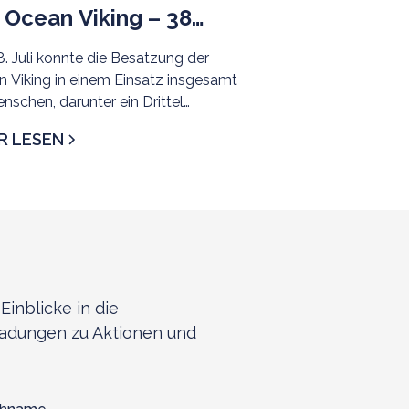
 Ocean Viking – 38
schen gerettet
. Juli konnte die Besatzung der
 Viking in einem Einsatz insgesamt
nschen, darunter ein Drittel
rjährige und 8 Frauen, aus der
R LESEN
ischen SRR evakuieren. Als sicherer
 wurde Civitavecchia zugewiesen.
Einblicke in die
ladungen zu Aktionen und