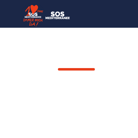
ZURÜCK
"Libyen kan
Nia
3
Januar
2023
Gerettete Person