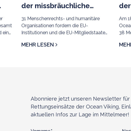
der missbräuchliche
der
Zusammenarbeit der EU
Men
31 Menschenrechts- und humanitäre
Am 18
er
mit libyschen Behörden
Organisationen fordern die EU-
Ocean
gesamt
Institutionen und die EU-Mitgliedstaaten
38 Me
 ein
auf, ihre beschämende Zusammenarbeit
Minde
MEHR LESEN
MEH
mit libyschen Behörden bei der
tunes
en.
Migrationskontrolle unverzüglich zu
Hafen
beenden. Die Pläne zur Stärkung der
Zusammenarbeit mit rivalisierenden
Behörden im Osten und Westen Libyens
sind alarmierend – vor dem Hintergrund
langjähriger, weit verbreiteter und
systematischer
Abonniere jetzt unseren Newsletter für 
Menschenrechtsverletzungen durch
Rettungseinsätze der Ocean Viking, Ein
beide Seiten gegenüber Menschen auf
aktuellen Infos zur Lage im Mittelmeer!
der Flucht, Asylsuchenden und
Migrant*innenen, die straffrei bleiben,
sowie angesichts wiederholter Angriffe