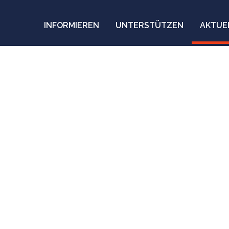
INFORMIEREN
UNTERSTÜTZEN
AKTUE
n einen zerstören."