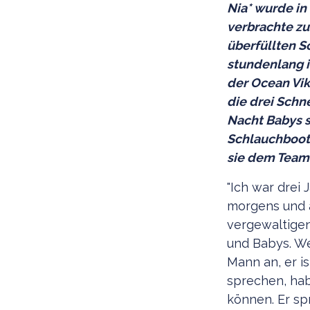
Nia* wurde in
verbrachte z
überfüllten 
stundenlang i
der Ocean Vik
die drei Schn
Nacht Babys 
Schlauchboot 
sie dem Team 
"Ich war drei 
morgens und a
vergewaltigen
und Babys. We
Mann an, er i
sprechen, habe
können. Er spr