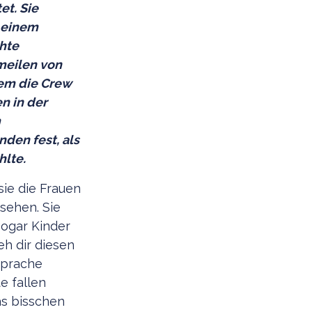
et. Sie
 einem
hte
meilen von
dem die Crew
n in der
m
den fest, als
hlte.
sie die Frauen
sehen. Sie
sogar Kinder
eh dir diesen
Sprache
e fallen
das bisschen