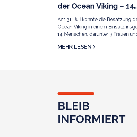
der Ocean Viking – 14
Menschen gerettet
Am 31. Juli konnte die Besatzung d
Ocean Viking in einem Einsatz ins
14 Menschen, darunter 3 Frauen und
junges Mädchen, aus der libyschen
MEHR LESEN
Such- und Rettungsregion evakuier
BLEIB
INFORMIERT