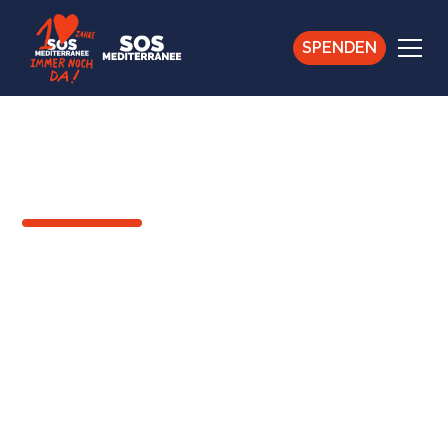
SPENDEN
ZURÜCK
Marylène, Hebamme
an Bord der Ocean
Viking
Marylène