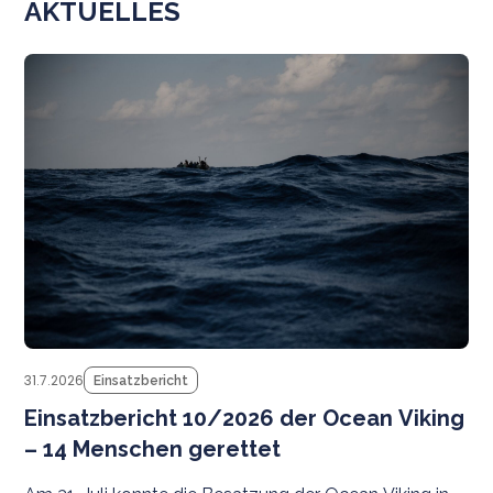
AKTUELLES
N
31.7.2026
Einsatzbericht
Einsatzbericht 10/2026 der Ocean Viking
– 14 Menschen gerettet