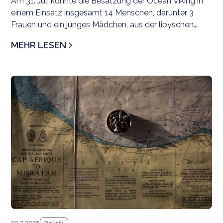
Am 31. Juli konnte die Besatzung der Ocean Viking in
einem Einsatz insgesamt 14 Menschen, darunter 3
Frauen und ein junges Mädchen, aus der libyschen
Such- und Rettungsregion evakuieren.
MEHR LESEN
Pr