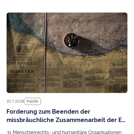
Pr
20.7.2026
Politik
Forderung zum Beenden der
missbräuchliche Zusammenarbeit der EU
mit libyschen Behörden
31 Menschenrechts- und humanitäre Organisationen