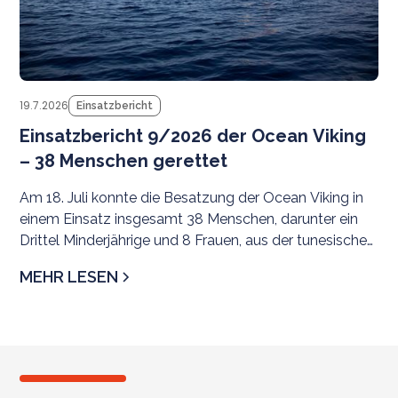
Mittelmeer.
19.7.2026
Einsatzbericht
Einsatzbericht 9/2026 der Ocean Viking
– 38 Menschen gerettet
Am 18. Juli konnte die Besatzung der Ocean Viking in
einem Einsatz insgesamt 38 Menschen, darunter ein
Drittel Minderjährige und 8 Frauen, aus der tunesischen
SRR evakuieren. Als sicherer Hafen wurde
MEHR LESEN
Civitavecchia zugewiesen.