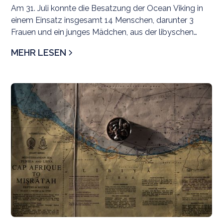
Am 31. Juli konnte die Besatzung der Ocean Viking in
einem Einsatz insgesamt 14 Menschen, darunter 3
Frauen und ein junges Mädchen, aus der libyschen
Such- und Rettungsregion evakuieren.
MEHR LESEN
Pr