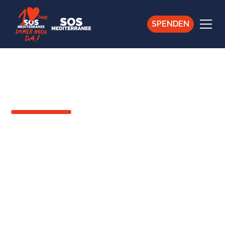
SPENDEN
ZURÜCK
"Wahrscheinlich wirst
du gefoltert."
Alex
30
Mai
2024
Gerettete Person