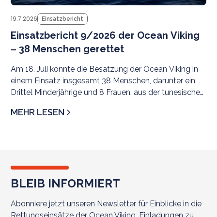
19.7.2026
Einsatzbericht
Einsatzbericht 9/2026 der Ocean Viking
– 38 Menschen gerettet
Am 18. Juli konnte die Besatzung der Ocean Viking in
einem Einsatz insgesamt 38 Menschen, darunter ein
Drittel Minderjährige und 8 Frauen, aus der tunesischen
SRR evakuieren. Als sicherer Hafen wurde
MEHR LESEN
Civitavecchia zugewiesen.
BLEIB INFORMIERT
Abonniere jetzt unseren Newsletter für Einblicke in die
Rettungseinsätze der Ocean Viking, Einladungen zu