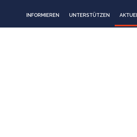
INFORMIEREN
UNTERSTÜTZEN
AKTUE
ch- und Rettungste
r Ocean Viking