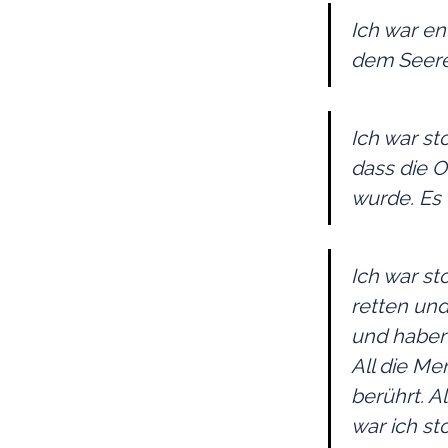
Ich war en
dem Seere
Ich war st
dass die O
wurde. Es 
Ich war st
retten und
und haben
All die Me
berührt. A
war ich st