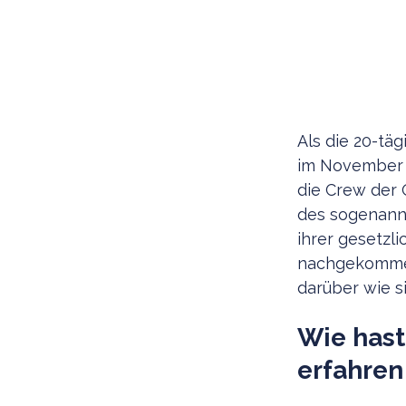
Als die 20-tä
im November a
die Crew der 
des sogenannt
ihrer gesetzl
nachgekommen 
darüber wie si
Wie hast
erfahren