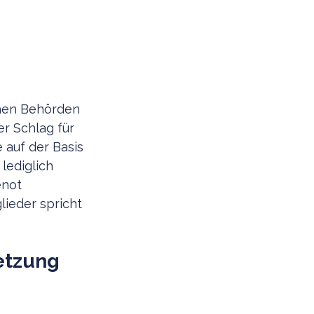
chen Behörden
r Schlag für
 auf der Basis
lediglich
enot
ieder spricht
setzung