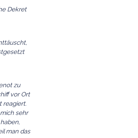
che Dekret
nttäuscht,
stgesetzt
eenot zu
iff vor Ort
reagiert.
 mich sehr
t haben,
eil man das