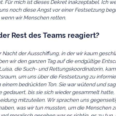
ut. Für mich ist dieses Dekret inakzeptabel. Ich we
uns noch diese Angst vor einer Festsetzung begl
, wenn wir Menschen retten.
der Rest des Teams reagiert?
 Nacht der Ausschiffung, in der wir kaum geschl
ben wir den ganzen Tag auf die endgültige Ents
Luisa, die Such- und Rettungskoordinatorin, kam
sraum, um uns über die Festsetzung zu informie
n einem bedrückten Ton. Sie war wütend und sag
 gedauert, bis sie sich wieder gesammelt hatte
eidung mitzuteilen. Wir sprachen uns gegenseiti
haben, was wir tun mussten, um die Menschen zu
und moralisch gesehen war es richtig, es zu tun.