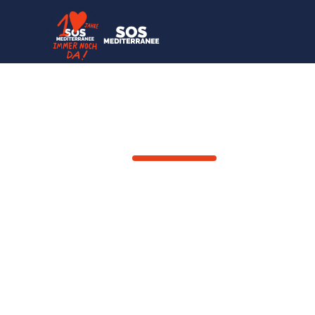
ZURÜCK
Achref, Su
an Bord de
4
Dezember
2023
Crew