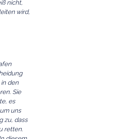
iß nicht,
eiten wird,
afen
cheidung
 in den
ren. Sie
te, es
, um uns
g zu, dass
 retten.
 In diesem