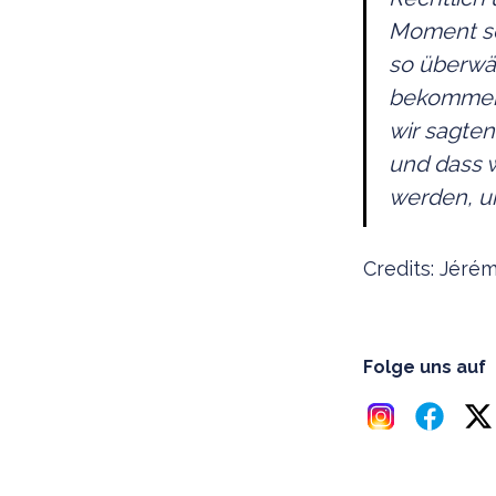
Moment sch
so überwäl
bekommen.
wir sagten
und dass w
werden, um
Credits: Jé
Folge uns auf