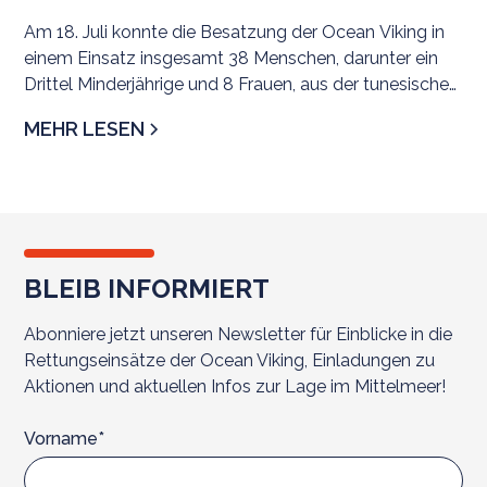
Am 18. Juli konnte die Besatzung der Ocean Viking in
einem Einsatz insgesamt 38 Menschen, darunter ein
Drittel Minderjährige und 8 Frauen, aus der tunesischen
SRR evakuieren. Als sicherer Hafen wurde
MEHR LESEN
Civitavecchia zugewiesen.
BLEIB INFORMIERT
Abonniere jetzt unseren Newsletter für Einblicke in die
Rettungseinsätze der Ocean Viking, Einladungen zu
Aktionen und aktuellen Infos zur Lage im Mittelmeer!
Vorname*