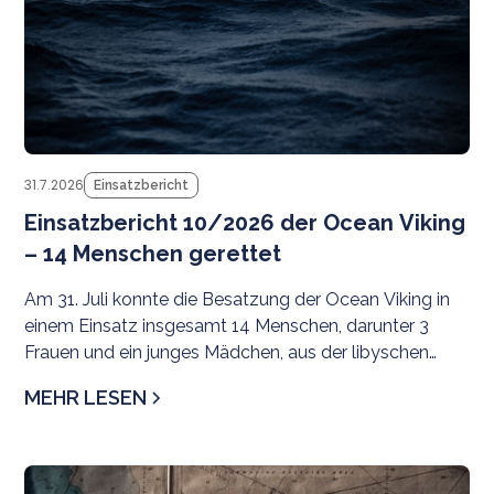
31.7.2026
Einsatzbericht
Einsatzbericht 10/2026 der Ocean Viking
– 14 Menschen gerettet
Am 31. Juli konnte die Besatzung der Ocean Viking in
einem Einsatz insgesamt 14 Menschen, darunter 3
Frauen und ein junges Mädchen, aus der libyschen
Such- und Rettungsregion evakuieren.
MEHR LESEN
Pr