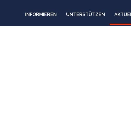
INFORMIEREN
UNTERSTÜTZEN
AKTUE
Souads* gemeinsam
udan