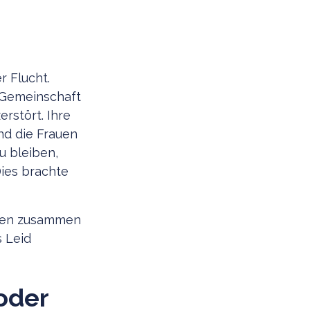
 Flucht.
 Gemeinschaft
rstört. Ihre
nd die Frauen
u bleiben,
ies brachte
lien zusammen
s Leid
oder