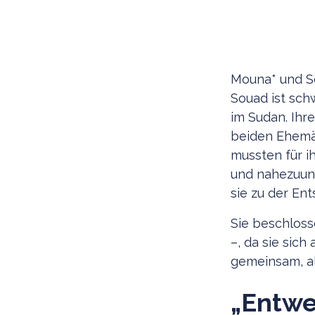
Mouna* und So
Souad ist sc
im Sudan. Ihr
beiden Ehemän
mussten für ih
und nahezuunm
sie zu der Ent
Sie beschlos
–, da sie sich
gemeinsam, al
„Entwe