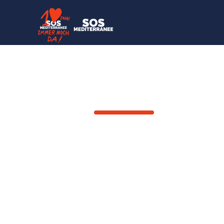
ZURÜCK
Mounas* & 
aus dem S
22
Januar
2026
Gerettete Person