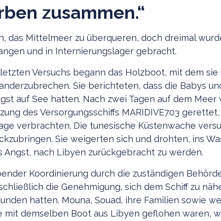
erben zusammen.“
n, das Mittelmeer zu überqueren, doch dreimal wur
angen und in Internierungslager gebracht.
letzten Versuchs begann das Holzboot, mit dem sie
anderzubrechen. Sie berichteten, dass die Babys un
gst auf See hatten. Nach zwei Tagen auf dem Meer 
zung des Versorgungsschiffs MARIDIVE703 gerettet,
Tage verbrachten. Die tunesische Küstenwache versu
ckzubringen. Sie weigerten sich und drohten, ins Wa
s Angst, nach Libyen zurückgebracht zu werden.
ender Koordinierung durch die zuständigen Behörden
schließlich die Genehmigung, sich dem Schiff zu näh
funden hatten. Mouna, Souad, ihre Familien sowie we
e mit demselben Boot aus Libyen geflohen waren, 