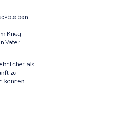
rückbleiben
im Krieg
en Vater
hnlicher, als
nft zu
en können.