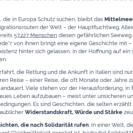
n, die in Europa Schutz suchen, bleibt das
Mittelmee
igrationsrouten der Welt – der Hauptfluchtweg. Allei
ereits
57.227 Menschen
diesen gefährlichen Seeweg 
e*r von ihnen bringt eine eigene Geschichte mit –
xistenz hinter sich gelassen, in der Hoffnung auf ein 
en.
ahrt, die Rettung und die Ankunft in Italien sind nur
ren Reise – einer Reise, die oft Monate oder Jahre 
 andauert. Viele stehen vor der Herausforderung, in
eues Leben aufzubauen – meist unter unsicheren u
edingungen. Es sind Geschichten, die selten erzählt
laublicher
Widerstandskraft, Würde und Stärke
zeu
ichten, die nach Solidarität rufen
. In einer Welt, 
nd Gleichgültigkeit geprägt ist, bedeutet Solidarität