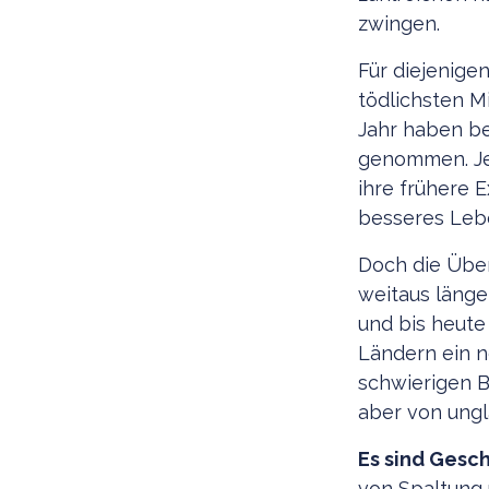
zwingen.
Für diejenige
tödlichsten M
Jahr haben b
genommen. Jed
ihre frühere E
besseres Leb
Doch die Überf
weitaus länge
und bis heute
Ländern ein n
schwierigen B
aber von ung
Es sind Gesch
von Spaltung u