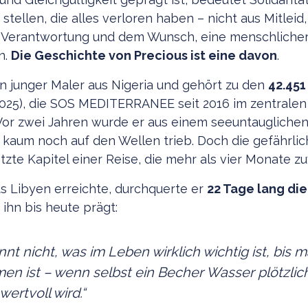
 stellen, die alles verloren haben – nicht aus Mitleid
Verantwortung und dem Wunsch, eine menschlicher
n.
Die Geschichte von Precious ist eine davon
.
ein junger Maler aus Nigeria und gehört zu den
42.45
.2025), die SOS MEDITERRANEE seit 2016 im zentrale
 Vor zwei Jahren wurde er aus einem seeuntaugliche
s kaum noch auf den Wellen trieb. Doch die gefährli
etzte Kapitel einer Reise, die mehr als vier Monate z
s Libyen erreichte, durchquerte er
22 Tage lang di
 ihn bis heute prägt:
t nicht, was im Leben wirklich wichtig ist, bis m
n ist – wenn selbst ein Becher Wasser plötzlic
wertvoll wird
.“