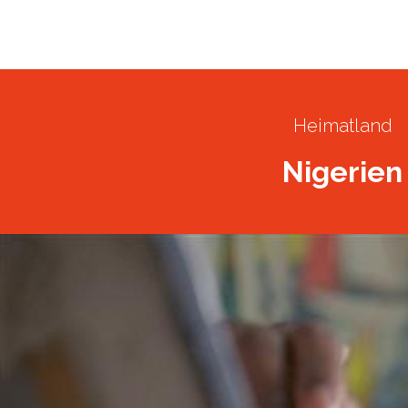
20
Juni
2025
Gerettete Person
Heimatland
Nigerien