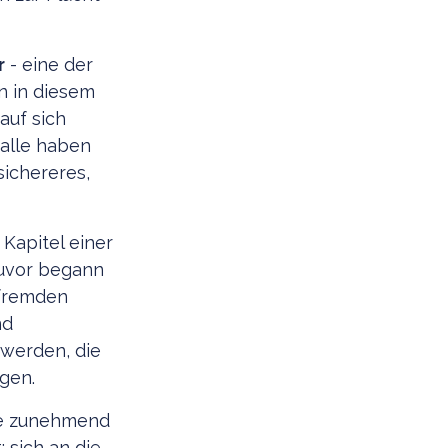
r
- eine der
n in diesem
auf sich
 alle haben
sichereres,
 Kapitel einer
zuvor begann
 fremden
nd
 werden, die
gen.
die zunehmend
: sich an die