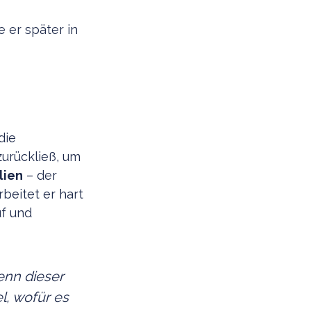
e er später in
 die
zurückließ, um
lien
– der
beitet er hart
uf und
enn dieser
el, wofür es