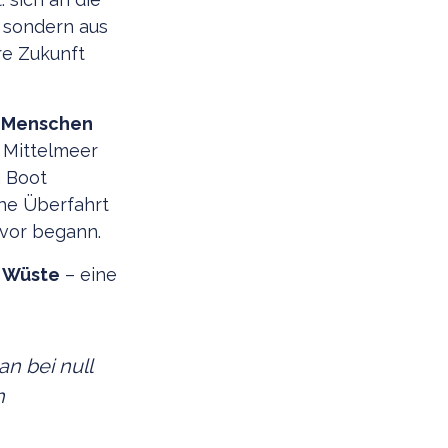
, sondern aus
e Zukunft
1 Menschen
n Mittelmeer
n Boot
che Überfahrt
uvor begann.
e Wüste
– eine
an bei null
h